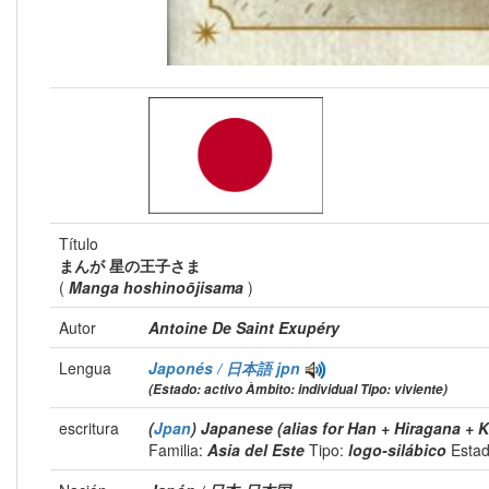
Título
まんが 星の王子さま
(
Manga hoshinoōjisama
)
Autor
Antoine De Saint Exupéry
Lengua
Japonés / 日本語
jpn
(Estado: activo Àmbito: individual Tipo: viviente)
escritura
(
Jpan
) Japanese (alias for Han + Hiragana + 
Familia:
Asia del Este
Tipo:
logo-silábico
Esta