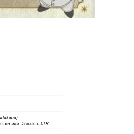
Katakana)
do:
en uso
Direcciòn:
LTR