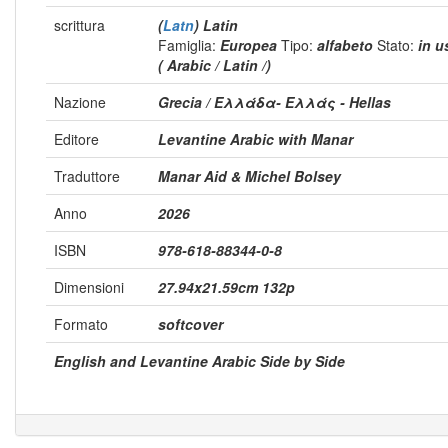
scrittura
(
Latn
) Latin
Famiglia:
Europea
Tipo:
alfabeto
Stato:
in 
( Arabic / Latin /)
Nazione
Grecia / Ελλάδα- Ελλάς - Hellas
Editore
Levantine Arabic with Manar
Traduttore
Manar Aid & Michel Bolsey
Anno
2026
ISBN
978-618-88344-0-8
Dimensioni
‎27.94x21.59cm 132p
Formato
softcover
English and Levantine Arabic Side by Side