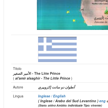
Titolo
الأمير الصغير - The Litte Prince
(
al'amir alsaghir - The Little Prince
)
Autore
أنطوان دو سانت إكزوبيري
Lingua
Inglese / English
( Inglese / Arabo del Sud Levantino )
eng
(Stato: attivo Ambito: individuale Tipo: vivente)