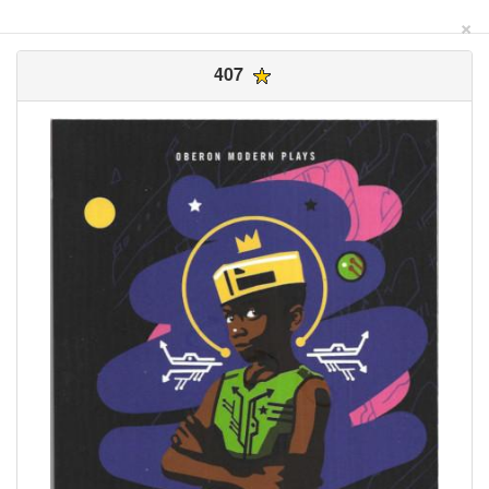
×
407