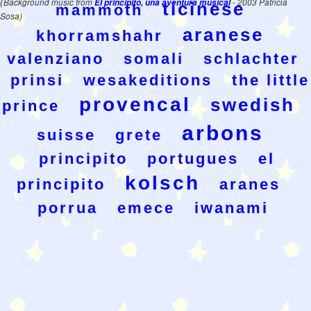
(
Background music from
El principito, una aventura musical
- 2003 Patricia
ticinese
mammoth
Sosa)
aranese
khorramshahr
valenziano
somali
schlachter
prinsi
wesakeditions
the little
provencal
swedish
prince
arbons
suisse
grete
principito
portugues
el
kolsch
principito
aranes
porrua
emece
iwanami