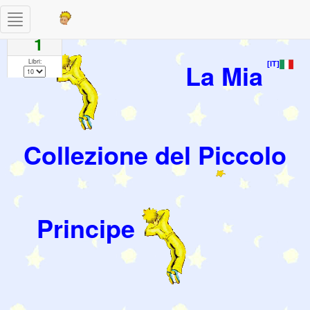
Toggle
Pagine
navigation
1
Libri:
La Mia
[IT]
Collezione del Piccolo
Principe