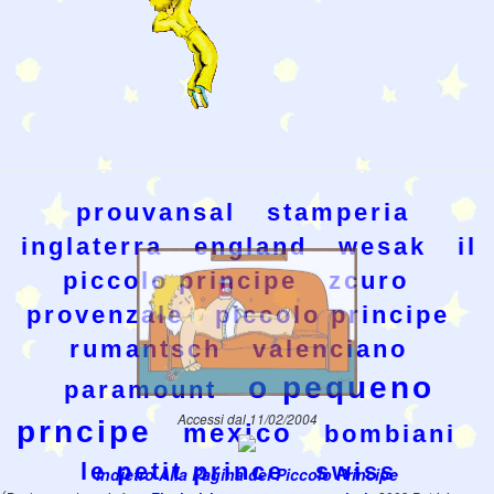
prouvansal
stamperia
inglaterra
england
wesak
il
piccolo principe
zcuro
provenzale
piccolo principe
rumantsch
valenciano
o pequeno
paramount
Accessi dal 11/02/2004
prncipe
mexico
bombiani
le petit prince
swiss
Indietro Alla Pagina del Piccolo Principe