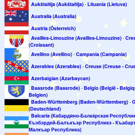
Aukštaitija (Aukštaitija)
-
Lituania (Lietuva)
Australia (Australia)
Austria (Österreich)
Availles-Limouzine (Availles-Limouzine)
-
Cre
(Croissant)
Avellino (Avellino)
-
Campania (Campania)
Azerables (Azerables)
-
Creuse (Creuse - Cru
Azerbaigian (Azərbaycan)
Baasrode (Baasrode)
-
Belgio (België - Belgiq
Belgien)
Baden-Württemberg (Baden-Württemberg)
-
G
(Deutschland)
Balcaria (Кабарди́но-Балка́рская Респу́блик
Къэбэрдей-Балъкъэр Республикэ - Къабар
Малкъар Республика)