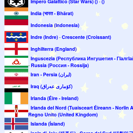
Impero Galattico (Star Wars) ()
-
()
India (भारत - Bhārat)
Indonesia (Indonesia)
Indre (Indre)
-
Crescente (Croissant)
Inghilterra (England)
Inguscezia (Республика Ингушетия - ГӀалгӀа
-
Russia (Россия - Rossija)
Iran - Persia (ايران‎)
Iraq (كؤماری عه‌راق)
Irlanda (Éire - Ireland)
Irlanda del Nord (Tuaisceart Éireann - Norlin A
Regno Unito (United Kingdom)
Islanda (Ísland)