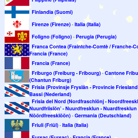
Finlandia (Suomi)
Firenze (Firenze)
-
Italia (Italia)
Foligno (Foligno)
-
Perugia (Perugia)
Franca Contea (Fraintche-Comtè / Franche-C
Francia (France)
Francia (France)
Friburgo (Freiburg - Fribourg)
-
Cantone Frib
(Chantun Friburg)
Frisia (Provinsje Fryslân - Provincie Friesland
Bassi (Nederland)
Frisia del Nord (Nordfraschlönj - Noordfreeskl
Nuurdfriislön’ - Nuurdfresklun - Nuardfresklun 
Nöördfreesklöön)
-
Germania (Deutschland)
Friuli (Friûl)
-
Italia (Italia)
Fursac (Fursac)
-
Francia (France)