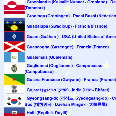
Groenlandia (Kalaallit Nunaat - Grønland)
-
Da
(Danmark)
Groninga (Groningen)
-
Paesi Bassi (Nederla
Guadalupa (Gwadloup)
-
Francia (France)
Guam (Guåhan )
-
USA (United States of Amer
Guascogna (Gascogne)
-
Francia (France)
Guatemala (Guatemala)
Guglionesi (Guglionesi)
-
Campobasso
(Campobasso)
Guiana Francese (Gwiyanè)
-
Francia (France)
Gujarat (ગુજરાત गुजरात)
-
India (भारत - Bhārat)
Gyeongsang-do (경상도, Gyeongsang-do)
-
C
Sud (대한민국 - Daehan Minguk - 大韓民國)
Haiti (Repiblik Dayiti)