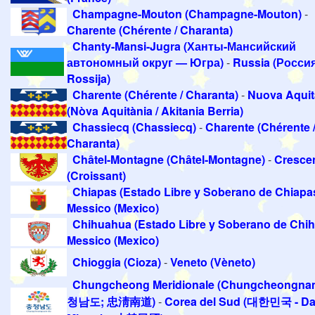
Champagne-Mouton (Champagne-Mouton)
-
Charente (Chérente / Charanta)
Chanty-Mansi-Jugra (Ханты-Мансийский
автономный округ — Югра)
-
Russia (Россия
Rossija)
Charente (Chérente / Charanta)
-
Nuova Aquit
(Nòva Aquitània / Akitania Berria)
Chassiecq (Chassiecq)
-
Charente (Chérente 
Charanta)
Châtel-Montagne (Châtel-Montagne)
-
Cresce
(Croissant)
Chiapas (Estado Libre y Soberano de Chiapas
Messico (Mexico)
Chihuahua (Estado Libre y Soberano de Chi
Messico (Mexico)
Chioggia (Cioza)
-
Veneto (Vèneto)
Chungcheong Meridionale (Chungcheongna
청남도; 忠淸南道)
-
Corea del Sud (대한민국 - D