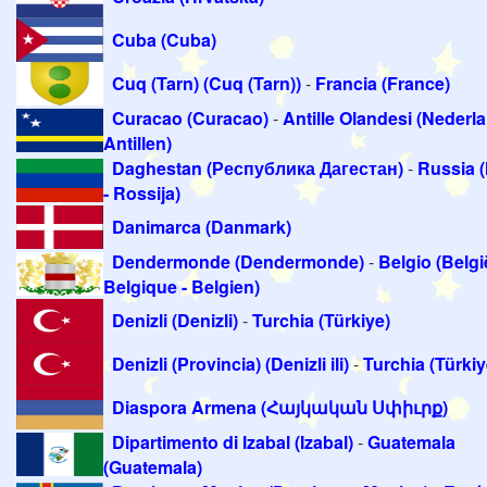
Cuba (Cuba)
Cuq (Tarn) (Cuq (Tarn))
-
Francia (France)
Curacao (Curacao)
-
Antille Olandesi (Nederl
Antillen)
Daghestan (Республика Дагестан)
-
Russia 
- Rossija)
Danimarca (Danmark)
Dendermonde (Dendermonde)
-
Belgio (Belgi
Belgique - Belgien)
Denizli (Denizli)
-
Turchia (Türkiye)
Denizli (Provincia) (Denizli ili)
-
Turchia (Türkiy
Diaspora Armena (Հայկական Սփիւրք)
Dipartimento di Izabal (Izabal)
-
Guatemala
(Guatemala)