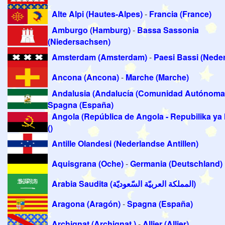
Alte Alpi (Hautes-Alpes)
-
Francia (France)
Amburgo (Hamburg)
-
Bassa Sassonia
(Niedersachsen)
Amsterdam (Amsterdam)
-
Paesi Bassi (Nede
Ancona (Ancona)
-
Marche (Marche)
Andalusia (Andalucía (Comunidad Autónoma
Spagna (España)
Angola (República de Angola - Repubilika ya
()
Antille Olandesi (Nederlandse Antillen)
Aquisgrana (Oche)
-
Germania (Deutschland)
Arabia Saudita (المملكة العربيّة السّعوديّة)
Aragona (Aragón)
-
Spagna (España)
Archignat (Archignat )
-
Allier (Allier)