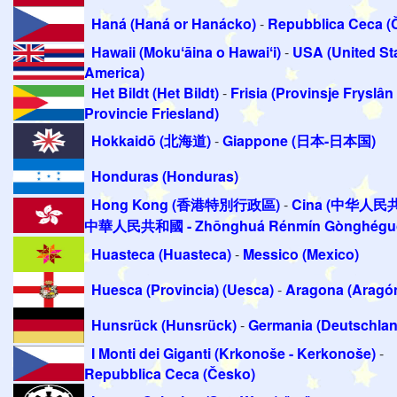
Haná (Haná or Hanácko)
-
Repubblica Ceca (
Hawaii (Mokuʻāina o Hawaiʻi)
-
USA (United Sta
America)
Het Bildt (Het Bildt)
-
Frisia (Provinsje Fryslân 
Provincie Friesland)
Hokkaidō (北海道)
-
Giappone (日本-日本国)
Honduras (Honduras)
Hong Kong (香港特別行政區)
-
Cina (中华人民
中華人民共和國 - Zhōnghuá Rénmín Gònghégu
Huasteca (Huasteca)
-
Messico (Mexico)
Huesca (Provincia) (Uesca)
-
Aragona (Aragó
Hunsrück (Hunsrück)
-
Germania (Deutschlan
I Monti dei Giganti (Krkonoše - Kerkonoše)
-
Repubblica Ceca (Česko)