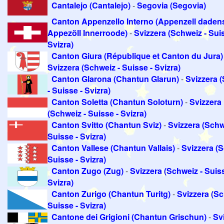
Cantalejo (Cantalejo)
-
Segovia (Segovia)
Canton Appenzello Interno (Appenzell daden
Appezöll Innerroode)
-
Svizzera (Schweiz - Suis
Svizra)
Canton Giura (République et Canton du Jura)
Svizzera (Schweiz - Suisse - Svizra)
Canton Glarona (Chantun Glarun)
-
Svizzera 
- Suisse - Svizra)
Canton Soletta (Chantun Soloturn)
-
Svizzera
(Schweiz - Suisse - Svizra)
Canton Svitto (Chantun Sviz)
-
Svizzera (Schw
Suisse - Svizra)
Canton Vallese (Chantun Vallais)
-
Svizzera (S
Suisse - Svizra)
Canton Zugo (Zug)
-
Svizzera (Schweiz - Suiss
Svizra)
Canton Zurigo (Chantun Turitg)
-
Svizzera (Sc
Suisse - Svizra)
Cantone dei Grigioni (Chantun Grischun)
-
Sv