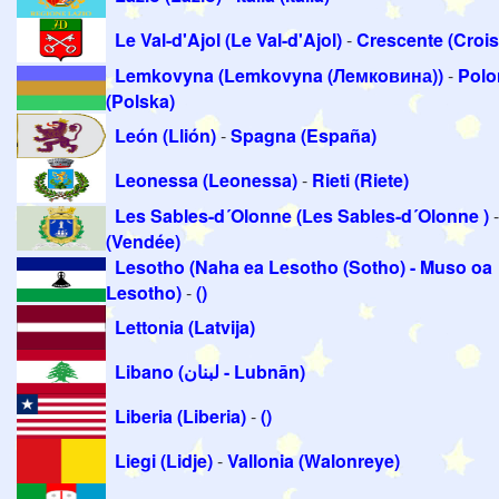
Le Val-d'Ajol (Le Val-d'Ajol)
-
Crescente (Crois
Lemkovyna (Lemkovyna (Лeмкoвина))
-
Polo
(Polska)
León (Llión)
-
Spagna (España)
Leonessa (Leonessa)
-
Rieti (Riete)
Les Sables-d´Olonne (Les Sables-d´Olonne )
(Vendée)
Lesotho (Naha ea Lesotho (Sotho) - Muso oa
Lesotho)
-
()
Lettonia (Latvija)
Libano (لبنان - Lubnān)
Liberia (Liberia)
-
()
Liegi (Lidje)
-
Vallonia (Walonreye)