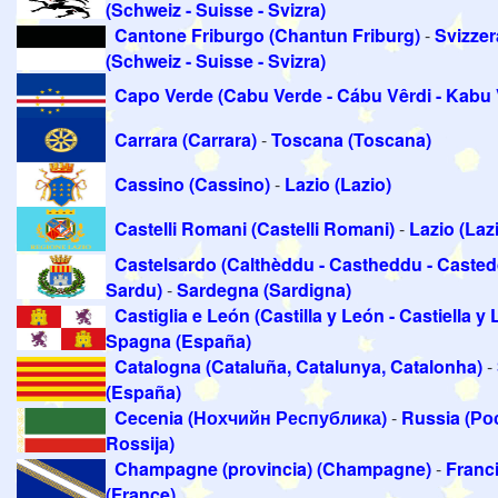
(Schweiz - Suisse - Svizra)
Cantone Friburgo (Chantun Friburg)
-
Svizzer
(Schweiz - Suisse - Svizra)
Capo Verde (Cabu Verde - Cábu Vêrdi - Kabu 
Carrara (Carrara)
-
Toscana (Toscana)
Cassino (Cassino)
-
Lazio (Lazio)
Castelli Romani (Castelli Romani)
-
Lazio (Laz
Castelsardo (Calthèddu - Castheddu - Caste
Sardu)
-
Sardegna (Sardigna)
Castiglia e León (Castilla y León - Castiella y 
Spagna (España)
Catalogna (Cataluña, Catalunya, Catalonha)
-
(España)
Cecenia (Нохчийн Республика)
-
Russia (Ро
Rossija)
Champagne (provincia) (Champagne)
-
Franc
(France)