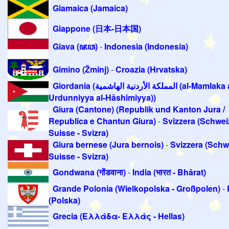
Giamaica (Jamaica)
Giappone (日本-日本国)
Giava (ꦗꦮ)
-
Indonesia (Indonesia)
Gimino (Žminj)
-
Croazia (Hrvatska)
Giordania (المملكة الأردنية الهاشمية (al-Mamlaka al-
Urdunniyya al-Hāshimiyya))
Giura (Cantone) (Republik und Kanton Jura /
Republica e Chantun Giura)
-
Svizzera (Schweiz
Suisse - Svizra)
Giura bernese (Jura bernois)
-
Svizzera (Schwe
Suisse - Svizra)
Gondwana (गोंडवाना)
-
India (भारत - Bhārat)
Grande Polonia (Wielkopolska - Großpolen)
-
(Polska)
Grecia (Ελλάδα- Ελλάς - Hellas)