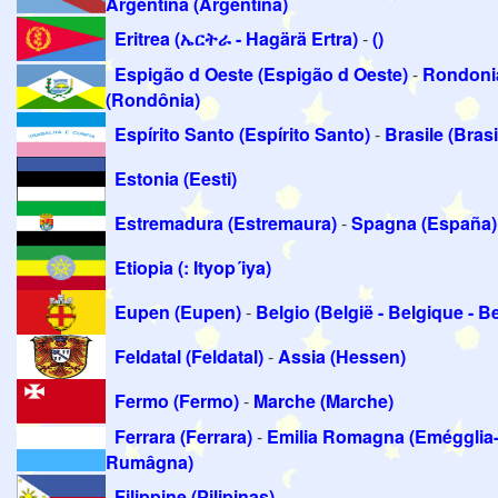
Argentina (Argentina)
Eritrea (ኤርትራ - Hagärä Ertra)
-
()
Espigão d Oeste (Espigão d Oeste)
-
Rondoni
(Rondônia)
Espírito Santo (Espírito Santo)
-
Brasile (Brasi
Estonia (Eesti)
Estremadura (Estremaura)
-
Spagna (España)
Etiopia (: Ityop´iya)
Eupen (Eupen)
-
Belgio (België - Belgique - B
Feldatal (Feldatal)
-
Assia (Hessen)
Fermo (Fermo)
-
Marche (Marche)
Ferrara (Ferrara)
-
Emilia Romagna (Emégglia
Rumâgna)
Filippine (Pilipinas)