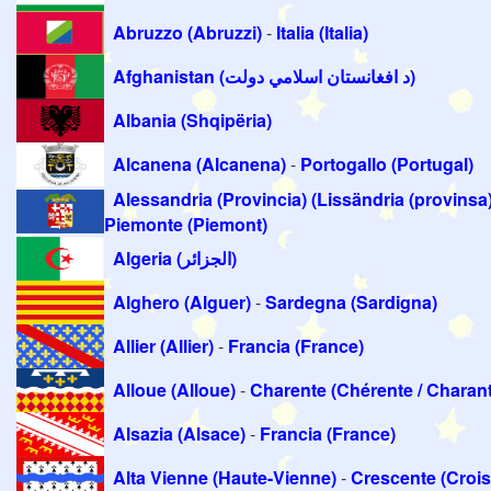
Abruzzo (Abruzzi)
-
Italia (Italia)
Afghanistan (د افغانستان اسلامي دولت)
Albania (Shqipëria)
Alcanena (Alcanena)
-
Portogallo (Portugal)
Alessandria (Provincia) (Lissändria (provinsa)
Piemonte (Piemont)
Algeria (الجزائر)
Alghero (Alguer)
-
Sardegna (Sardigna)
Allier (Allier)
-
Francia (France)
Alloue (Alloue)
-
Charente (Chérente / Charan
Alsazia (Alsace)
-
Francia (France)
Alta Vienne (Haute-Vienne)
-
Crescente (Crois