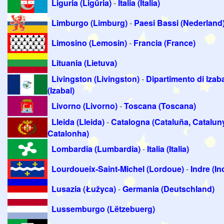
Liguria (Ligûria)
-
Italia (Italia)
Limburgo (Limburg)
-
Paesi Bassi (Nederland
Limosino (Lemosin)
-
Francia (France)
Lituania (Lietuva)
Livingston (Livingston)
-
Dipartimento di Izab
(Izabal)
Livorno (Livorno)
-
Toscana (Toscana)
Lleida (Lleida)
-
Catalogna (Cataluña, Catalun
Catalonha)
Lombardia (Lumbardia)
-
Italia (Italia)
Lourdoueix-Saint-Michel (Lordoue)
-
Indre (In
Lusazia (Łužyca)
-
Germania (Deutschland)
Lussemburgo (Lëtzebuerg)