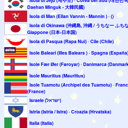
isola di Jeju (제주도)
-
Corea del Sud (대한민국
Daehan Minguk - 大韓民國)
Isola di Man (Ellan Vannin - Mannin )
-
()
Isola di Okinawa (沖縄島, 沖縄 / うちなー ふち
Giappone (日本-日本国)
Isola di Pasqua (Rapa Nui)
-
Cile (Chile)
Isole Baleari (Illes Balears )
-
Spagna (España
Isole Fær Øer (Føroyar)
-
Danimarca (Danmark
Isole Mauritius (Mauritius)
Isole Tuamotu (Archipel des Tuamotu)
-
Franc
(France)
Israele (ישראל)
Istria (Istria / Istra)
-
Croazia (Hrvatska)
Italia (Italia)