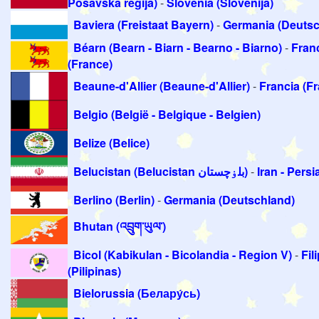
Posavska regija)
-
Slovenia (Slovenija)
Baviera (Freistaat Bayern)
-
Germania (Deutsc
Béarn (Bearn - Biarn - Bearno - Biarno)
-
Fran
(France)
Beaune-d'Allier (Beaune-d'Allier)
-
Francia (F
Belgio (België - Belgique - Belgien)
Belize (Belice)
Belucistan (Belucistan بلۏچستان)
-
Berlino (Berlin)
-
Germania (Deutschland)
Bhutan (འབྲུག་ཡུལ་)
Bicol (Kabikulan - Bicolandia - Region V)
-
Fil
(Pilipinas)
Bielorussia (Белару́сь)