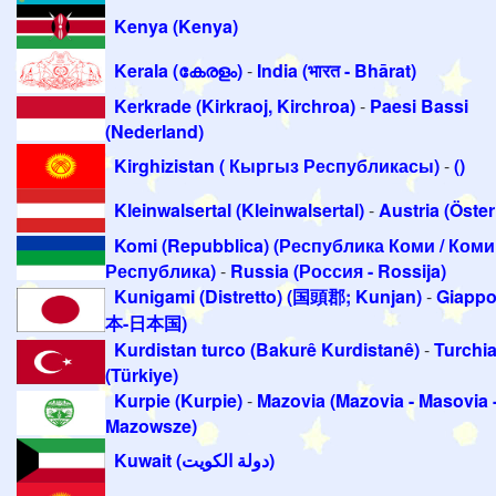
Kenya (Kenya)
Kerala (കേരളം)
-
India (भारत - Bhārat)
Kerkrade (Kirkraoj, Kirchroa)
-
Paesi Bassi
(Nederland)
Kirghizistan ( Кыргыз Республикасы)
-
()
Kleinwalsertal (Kleinwalsertal)
-
Austria (Öster
Komi (Repubblica) (Республика Коми / Коми
Республика)
-
Russia (Россия - Rossija)
Kunigami (Distretto) (国頭郡; Kunjan)
-
Giappo
本-日本国)
Kurdistan turco (Bakurê Kurdistanê)
-
Turchi
(Türkiye)
Kurpie (Kurpie)
-
Mazovia (Mazovia - Masovia 
Mazowsze)
Kuwait (دولة الكويت)