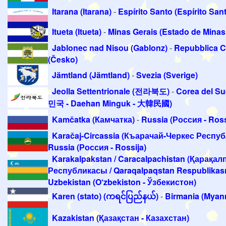
Itarana (Itarana)
-
Espírito Santo (Espírito San
Itueta (Itueta)
-
Minas Gerais (Estado de Minas
Jablonec nad Nisou (Gablonz)
-
Repubblica 
(Česko)
Jämtland (Jämtland)
-
Svezia (Sverige)
Jeolla Settentrionale (전라북도)
-
Corea del S
민국 - Daehan Minguk - 大韓民國)
Kamčatka (Камчатка)
-
Russia (Россия - Ross
Karačaj-Circassia (Къарачай-Черкес Респуб
Russia (Россия - Rossija)
Karakalpakstan / Caracalpachistan (Қарақал
Республикасы / Qaraqalpaqstan Respublikası
Uzbekistan (O‘zbekiston - Ўзбекистон)
Karen (stato) (ကရင်ပြည်နယ်)
-
Birmania (Myan
Kazakistan (Қазақстан - Казахстан)