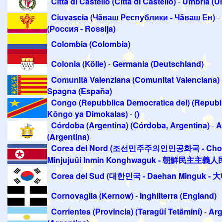
Città di Castello (Città di Castello)
-
Umbria (U
Ciuvascia (Чăваш Республики - Чăваш Ен)
-
(Россия - Rossija)
Colombia (Colombia)
Colonia (Kölle)
-
Germania (Deutschland)
Comunità Valenziana (Comunitat Valenciana)
Spagna (España)
Congo (Repubblica Democratica del) (Repubil
Kôngo ya Dimokalas)
-
()
Córdoba (Argentina) (Córdoba, Argentina)
-
A
(Argentina)
Corea del Nord (조선민주주의인민공화국 - Cho
Minjujuŭi Inmin Konghwaguk - 朝鮮民主主
Corea del Sud (대한민국 - Daehan Minguk -
Cornovaglia (Kernow)
-
Inghilterra (England)
Corrientes (Provincia) (Taragüí Tetãminí)
-
Arg