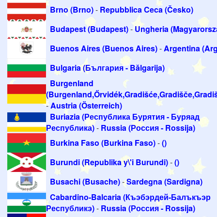
Brno (Brno)
-
Repubblica Ceca (Česko)
Budapest (Budapest)
-
Ungheria (Magyarorsz
Buenos Aires (Buenos Aires)
-
Argentina (Arg
Bulgaria (България - Bălgarija)
Burgenland
(Burgenland,Őrvidék,Gradišće,Gradišče,Gradi
-
Austria (Österreich)
Buriazia (Республика Бурятия - Буряад
Республика)
-
Russia (Россия - Rossija)
Burkina Faso (Burkina Faso)
-
()
Burundi (Republika y\'i Burundi)
-
()
Busachi (Busache)
-
Sardegna (Sardigna)
Cabardino-Balcaria (Къэбэрдей-Балъкъэр
Республикэ)
-
Russia (Россия - Rossija)