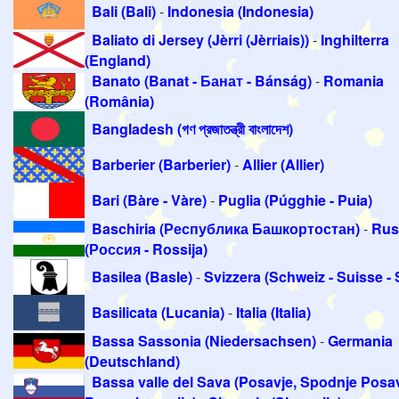
Bali (Bali)
-
Indonesia (Indonesia)
Baliato di Jersey (Jèrri (Jèrriais))
-
Inghilterra
(England)
Banato (Banat - Банат - Bánság)
-
Romania
(România)
Bangladesh (গণ প্রজাতন্ত্রী বাংলাদেশ)
Barberier (Barberier)
-
Allier (Allier)
Bari (Bàre - Vàre)
-
Puglia (Púgghie - Puia)
Baschiria (Республика Башкортостан)
-
Rus
(Россия - Rossija)
Basilea (Basle)
-
Svizzera (Schweiz - Suisse - 
Basilicata (Lucania)
-
Italia (Italia)
Bassa Sassonia (Niedersachsen)
-
Germania
(Deutschland)
Bassa valle del Sava (Posavje, Spodnje Posav