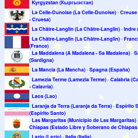
Kyrgyzstan (Кыргызстан)
La Celle-Dunoise (La Celle-Dunoise)
-
Creuse
- Cruesa)
La Châtre-Langlin (La Châtre-Langlin)
-
Indre 
La Châtre-Langlin (La Châtre-Langlin)
-
Franc
(France)
La Maddalena (A Madalena - Sa Madalena)
-
S
(Sardigna)
La Mancia (La Mancha)
-
Spagna (España)
Lamezia Terme (Lamezia Terme)
-
Calabria (C
- Calavría)
Laos (Lao)
Laranja da Terra (Laranja da Terra)
-
Espírito 
(Espírito Santo)
Las Margaritas (Municipio de Las Margaritas)
Chiapas (Estado Libre y Soberano de Chiapas 
Lazio (Lazio)
-
Italia (Italia)