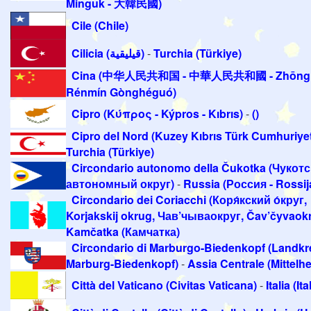
Minguk - 大韓民國)
Cile (Chile)
Cilicia (قيليقية)
-
Turchia (Türkiye)
Cina (中华人民共和国 - 中華人民共和國 - Zhōng
Rénmín Gònghéguó)
Cipro (Κύπρος - Kýpros - Kıbrıs)
-
()
Cipro del Nord (Kuzey Kıbrıs Türk Cumhuriyet
Turchia (Türkiye)
Circondario autonomo della Čukotka (Чукот
автономный округ)
-
Russia (Россия - Rossij
Circondario dei Coriacchi (Коря́кский о́круг,
Korjakskij okrug, Чав’чываокруг, Čav’čyvaok
Kamčatka (Камчатка)
Circondario di Marburgo-Biedenkopf (Landkr
Marburg-Biedenkopf)
-
Assia Centrale (Mittelh
Città del Vaticano (Civitas Vaticana)
-
Italia (Ita