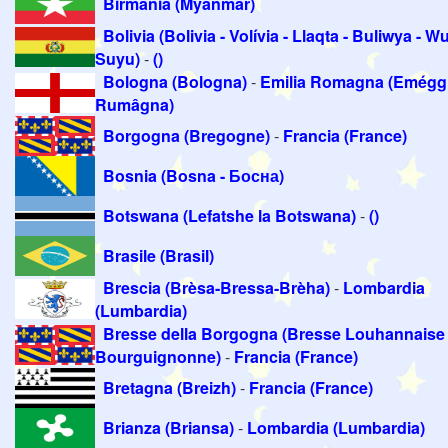
Birmania (Myanmar)
Bolivia (Bolivia - Volívia - Llaqta - Buliwya - W
Suyu)
-
()
Bologna (Bologna)
-
Emilia Romagna (Eméggl
Rumâgna)
Borgogna (Bregogne)
-
Francia (France)
Bosnia (Bosna - Босна)
Botswana (Lefatshe la Botswana)
-
()
Brasile (Brasil)
Brescia (Brèsa-Bressa-Brèha)
-
Lombardia
(Lumbardia)
Bresse della Borgogna (Bresse Louhannaise 
Bourguignonne)
-
Francia (France)
Bretagna (Breizh)
-
Francia (France)
Brianza (Briansa)
-
Lombardia (Lumbardia)