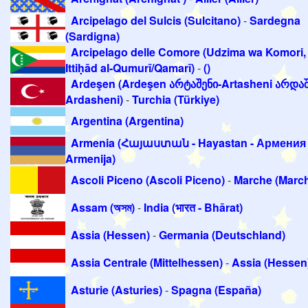
Arcipelago del Sulcis (Sulcitano)
-
Sardegna
(Sardigna)
Arcipelago delle Comore (Udzima wa Komori, 
Ittiḥād al-Qumurī/Qamarī)
-
()
Ardeşen (Ardeşen არტაშენი-Artasheni არდაშ
Ardasheni)
-
Turchia (Türkiye)
Argentina (Argentina)
Armenia (Հայաստան - Hayastan - Армения 
Armenija)
Ascoli Piceno (Ascoli Piceno)
-
Marche (Marc
Assam (অসম)
-
India (भारत - Bhārat)
Assia (Hessen)
-
Germania (Deutschland)
Assia Centrale (Mittelhessen)
-
Assia (Hessen
Asturie (Asturies)
-
Spagna (España)