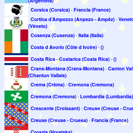
(Argentina)
Corsica (Corsica)
-
Francia (France)
Cortina d’Ampezzo (Anpezo - Ampëz)
-
Venet
(Vèneto)
Cosenza (Cusenza)
-
Italia (Italia)
Costa d Avorio (Côte d Ivoire)
-
()
Costa Rica - Costarica (Costa Rica)
-
()
Crans-Montana (Crans-Montana)
-
Canton Val
(Chantun Vallais)
Crema (Crèma)
-
Cremona (Cremona)
Cremona (Cremona)
-
Lombardia (Lumbardia)
Crescente (Croissant)
-
Creuse (Creuse - Cru
Creuse (Creuse - Cruesa)
-
Francia (France)
Croazia (Hrvatska)