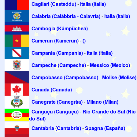
Cagliari (Casteddu)
-
Italia (Italia)
Calabria (Calàbbria - Calavría)
-
Italia (Italia)
Cambogia (Kâmpŭchea)
Camerun (Kamerun)
-
()
Campania (Campania)
-
Italia (Italia)
Campeche (Campeche)
-
Messico (Mexico)
Campobasso (Campobasso)
-
Molise (Molise)
Canada (Canada)
Canegrate (Canegràa)
-
Milano (Milan)
Canguçu (Canguçu)
-
Rio Grande do Sul (Rio
do Sul)
Cantabria (Cantabria)
-
Spagna (España)