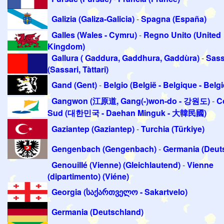
Galizia (Galiza-Galicia)
-
Spagna (España)
Galles (Wales - Cymru)
-
Regno Unito (United
Kingdom)
Gallura ( Gaddura, Gaddhura, Gaddùra)
-
Sass
(Sassari, Tàttari)
Gand (Gent)
-
Belgio (België - Belgique - Belg
Gangwon (江原道, Gang(-)won-do - 강원도)
-
C
Sud (대한민국 - Daehan Minguk - 大韓民國)
Gaziantep (Gaziantep)
-
Turchia (Türkiye)
Gengenbach (Gengenbach)
-
Germania (Deut
Genouillé (Vienne) (Gleichlautend)
-
Vienne
(dipartimento) (Viéne)
Georgia (საქართველო - Sakartvelo)
Germania (Deutschland)