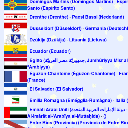
Domingos Martins (Domingos Martins)
-
Espír
Santo (Espírito Santo)
Drenthe (Drenthe)
-
Paesi Bassi (Nederland)
Dusseldorf (Düsseldorf)
-
Germania (Deutsch
Dzūkija (Dzūkija)
-
Lituania (Lietuva)
Ecuador (Ecuador)
Egitto (جمهوريّة مصر العربيّة, Jumhūriyya Misr al-
ʿArabiyya)
Éguzon-Chantôme (Éguzon-Chantôme)
-
Fra
(France)
El Salvador (El Salvador)
Emilia Romagna (Emégglia-Rumâgna)
-
Italia 
Emirati Arabi Uniti (دولة الإمارات العربية المتحدة - Dawlat
Al-Imārāt al-‘Arabīya al-Muttaḥida)
-
()
Entre Ríos (Provincia) (Provincia de Entre Río