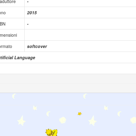
aduttore
-
nno
2015
SBN
-
mensioni
ormato
softcover
tificial Language