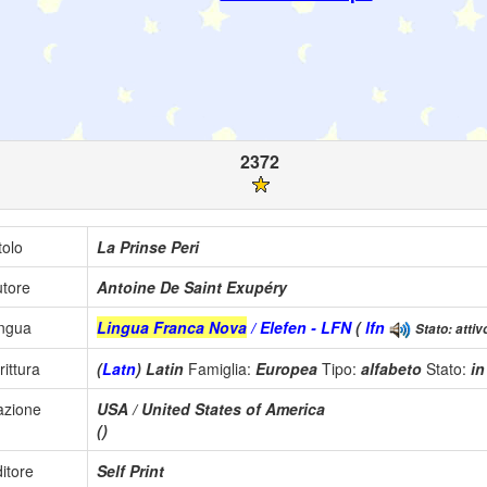
2372
tolo
La Prinse Peri
tore
Antoine De Saint Exupéry
ingua
Lingua Franca Nova
/ Elefen - LFN
(
lfn
Stato: attiv
rittura
(
Latn
) Latin
Famiglia:
Europea
Tipo:
alfabeto
Stato:
i
azione
USA / United States of America
()
itore
Self Print