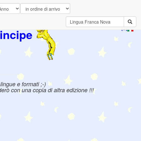
incipe
[IT]
ingue e formati ;-)
erò con una copia di altra edizione !!!