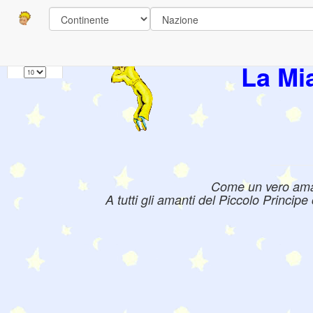
Pagine
1
Libri:
La Mi
Come un vero amant
A tutti gli amanti del Piccolo Princip