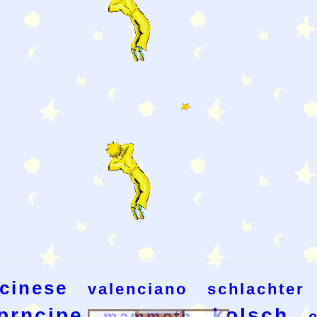
icinese
valenciano
schlachter
prncipe
kolsch
mammoth