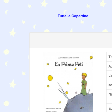
Tutte le Copertine
Ti
Au
L
sc
N
Ed