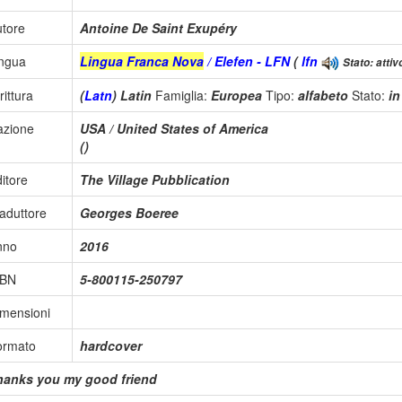
tore
Antoine De Saint Exupéry
ingua
Lingua Franca Nova
/ Elefen - LFN
(
lfn
Stato: attiv
rittura
(
Latn
) Latin
Famiglia:
Europea
Tipo:
alfabeto
Stato:
i
azione
USA / United States of America
()
itore
The Village Pubblication
aduttore
Georges Boeree
nno
2016
SBN
5-800115-250797
mensioni
ormato
hardcover
hanks you my good friend