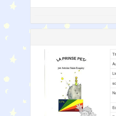
Ti
Au
L
sc
N
Ed