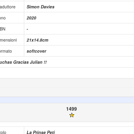
aduttore
Simon Davies
nno
2020
SBN
-
mensioni
21x14.8cm
ormato
softcover
uchas Gracias Julian !!
1499
tolo
La Prinse Peti