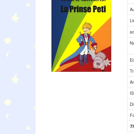
Au
L
sc
N
Ed
Tr
A
I
Di
F
T