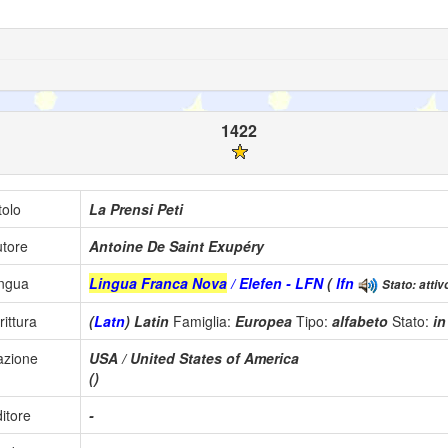
1422
tolo
La Prensi Peti
tore
Antoine De Saint Exupéry
ingua
Lingua Franca Nova
/ Elefen - LFN
(
lfn
Stato: attiv
rittura
(
Latn
) Latin
Famiglia:
Europea
Tipo:
alfabeto
Stato:
i
azione
USA / United States of America
()
itore
-