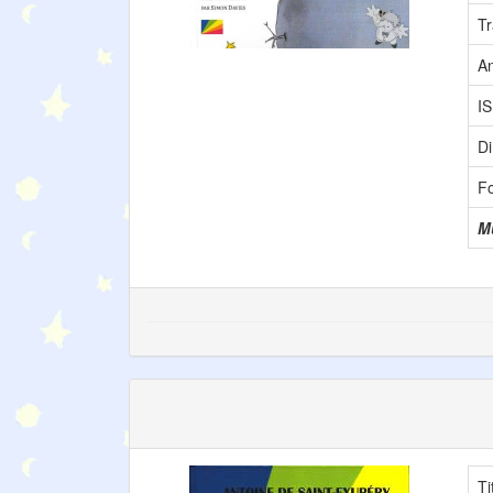
Tr
A
I
Di
F
M
Ti