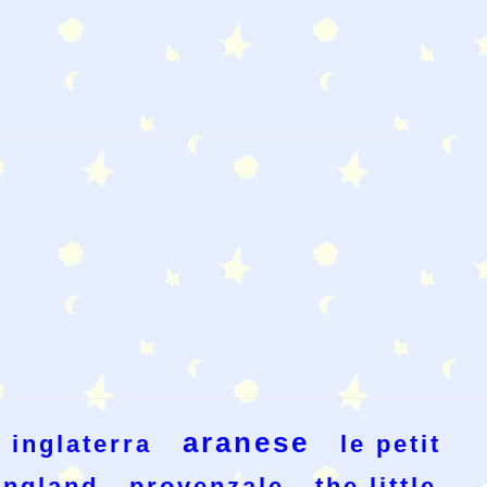
aranese
inglaterra
le petit
england
provenzale
the little