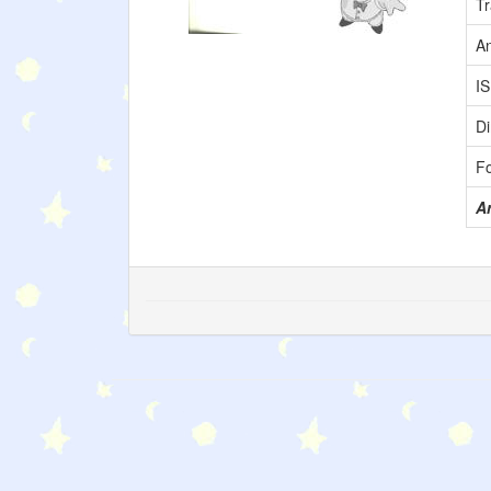
Tr
A
I
Di
F
Ar