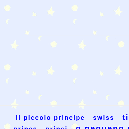
t
il piccolo principe
swiss
o pequeno 
prince
prinsi