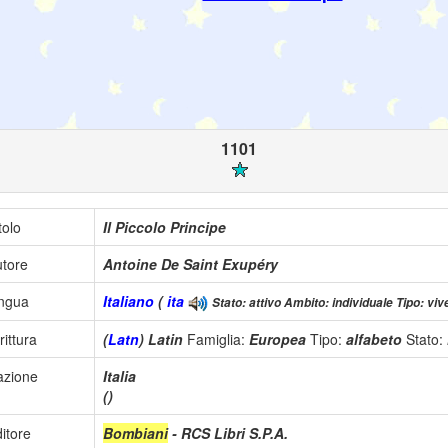
1101
tolo
Il Piccolo Principe
tore
Antoine De Saint Exupéry
ingua
Italiano
(
ita
Stato: attivo Ambito: individuale Tipo: viv
rittura
(
Latn
) Latin
Famiglia:
Europea
Tipo:
alfabeto
Stato:
azione
Italia
()
itore
Bombiani
- RCS Libri S.P.A.