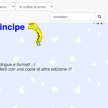
incipe
[IT]
ingue e formati ;-)
erò con una copia di altra edizione !!!