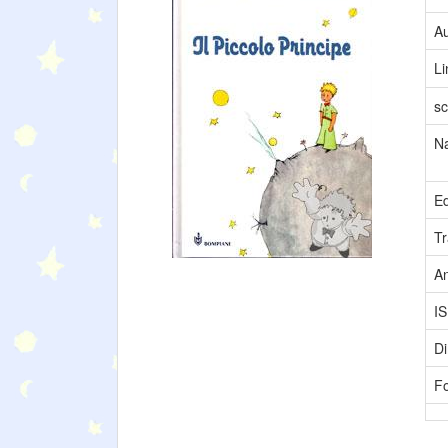
Au
L
sc
N
Ed
Tr
A
I
Di
F