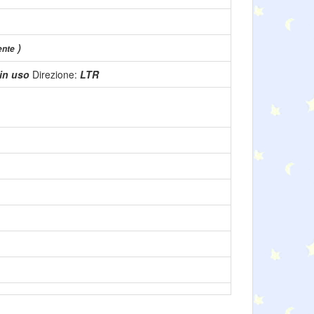
)
ente
in uso
Direzione:
LTR