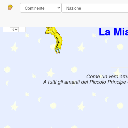
Pagine
1
Libri:
La Mi
Come un vero amant
A tutti gli amanti del Piccolo Princip