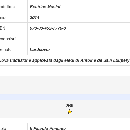
aduttore
Beatrice Masini
nno
2014
SBN
978-88-452-7778-8
mensioni
ormato
hardcover
uova traduzione approvata dagli eredi di Antoine de Sain Exupéry
269
tolo
Il Piccolo Principe