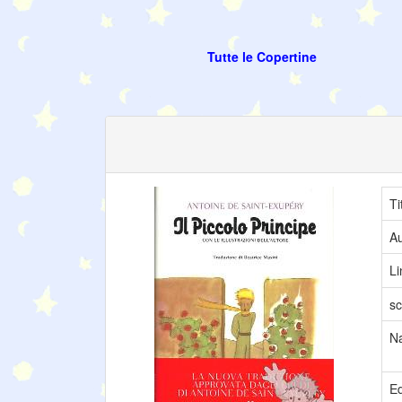
Tutte le Copertine
Ti
Au
L
sc
N
Ed