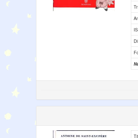
Tr
A
I
Di
F
N
Ti