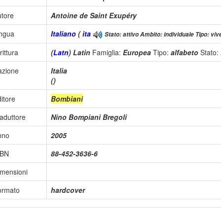
tore
Antoine de Saint Exupéry
ingua
Italiano
(
ita
Stato: attivo Ambito: individuale Tipo: viv
rittura
(
Latn
) Latin
Famiglia:
Europea
Tipo:
alfabeto
Stato:
azione
Italia
()
itore
Bombiani
aduttore
Nino Bompiani Bregoli
nno
2005
SBN
88-452-3636-6
mensioni
ormato
hardcover