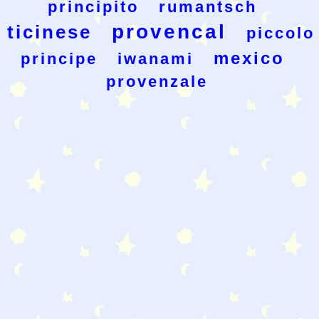
principito
rumantsch
provencal
ticinese
piccolo
mexico
principe
iwanami
provenzale