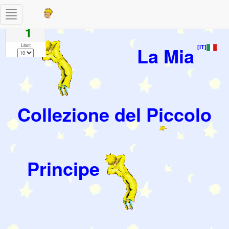
Toggle
Pagine
navigation
1
Libri:
La Mia
[IT]
Collezione del Piccolo
Principe