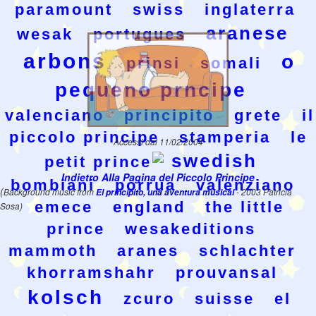
paramount
swiss
inglaterra
aranese
wesak
portugues
arbons
o
prinsi
somali
pequeno prncipe
valenciano
principito
grete
il
piccolo principe
stamperia
le
Accessi dal 11/02/2004
swedish
petit prince
Indietro Alla Pagina del Piccolo Principe
bombiani
porrua
valenziano
(
Background music from
El principito, una aventura musical
- 2003 Patricia
emece
england
the little
Sosa)
prince
wesakeditions
mammoth
aranes
schlachter
khorramshahr
prouvansal
kolsch
zcuro
suisse
el