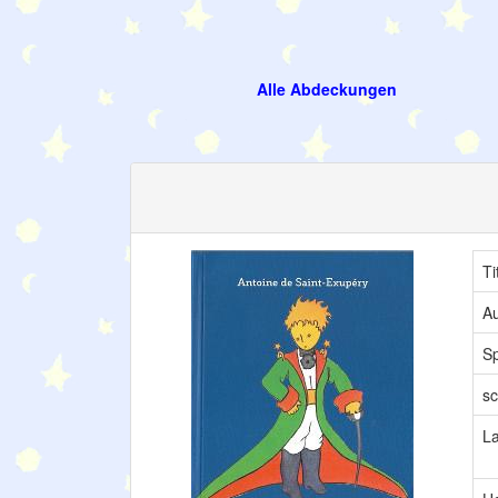
Alle Abdeckungen
Ti
Au
S
sc
L