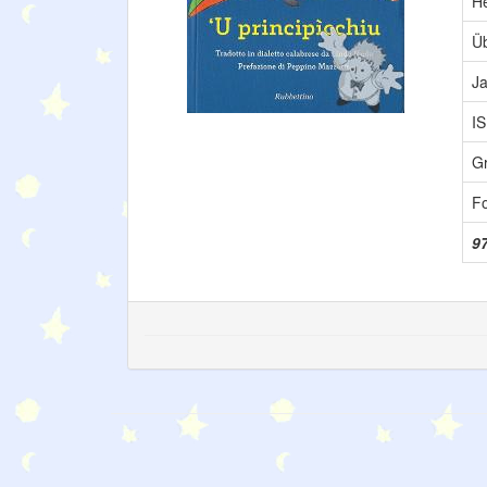
H
Üb
Ja
I
G
F
9