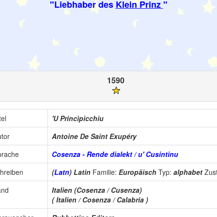
"Liebhaber des
Klein Prinz
"
1590
tel
'U Princìpicchiu
tor
Antoine De Saint Exupéry
prache
Cosenza - Rende dialekt / u' Cusintinu
hreiben
(
Latn
) Latin
Familie:
Europäisch
Typ:
alphabet
Zus
and
Italien (Cosenza / Cusenza)
( Italien / Cosenza / Calabria )