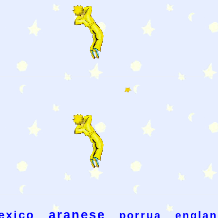
aranese
exico
porrua
englan