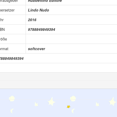
erausgeber
Rubbettino Editore
ersetzer
Lindo Nudo
hr
2016
SBN
9788849849394
röße
ormat
softcover
788849849394