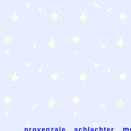
m
provenzale
schlachter