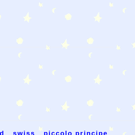
d
swiss
piccolo principe