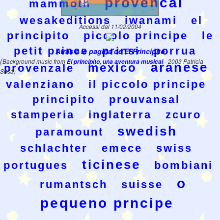
provencal
mammoth
wesakeditions
iwanami
el
Accessi dal 11/02/2004
principito
piccolo principe
le
petit prince
prinsi
porrua
Atras a la pagina de El Principito
(
Background music from
El principito, una aventura musical
- 2003 Patricia
aranese
mexico
provenzale
Sosa)
valenziano
il piccolo principe
principito
prouvansal
stamperia
inglaterra
zcuro
swedish
paramount
schlachter
emece
swiss
ticinese
portugues
bombiani
o
rumantsch
suisse
pequeno prncipe