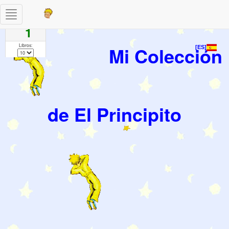
Toggle
Paginas
navigation
1
Libros:
Mi Colección
[ES]
de El Principito