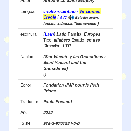
Autor
Antoine De Saint Exupéry
Lengua
criollo vicentino /
Vincentian
Creole
(
svc
Estado: activo
)
Àmbito: individual Tipo: viviente
escritura
(
Latn
) Latin
Familia:
Europea
Tipo:
alfabeto
Estado:
en uso
Direcciòn:
LTR
Nación
(San Vicente y las Granadinas /
Saint Vincent and the
Grenadines)
()
Editor
Fondation JMP pour le Petit
Prince
Traductor
Paula Prescod
Año
2022
ISBN
978-2-9701584-0-0