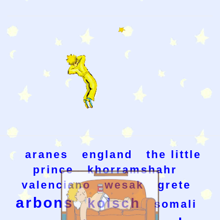
aranes
england
the little
prince
khorramshahr
valenciano
wesak
grete
arbons
kolsch
somali