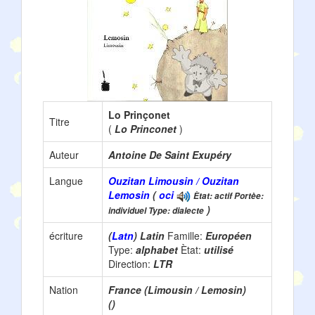
Lo Prinçonet
Titre
(
Lo Princonet
)
Auteur
Antoine De Saint Exupéry
Langue
Ouzitan Limousin / Ouzitan
Lemosin
(
oci
Ètat: actif Portèe:
)
individuel Type: dialecte
écriture
(
Latn
) Latin
Famille:
Européen
Type:
alphabet
Ètat:
utilisé
Direction:
LTR
Nation
France (Limousin / Lemosin)
()