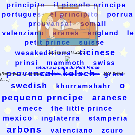
principito
il piccolo principe
portugues
el principito
porrua
prouvansal
somali
valenziano
aranes
england
le
petit prince
suisse
ticinese
wesakeditions
Accessi dal 11/02/2004
prinsi
mammoth
swiss
retour à la page du Petit Prince
provencal
kolsch
(
grete
Background music from
El principito, una aventura musical
- 2003 Patricia
Sosa)
o
swedish
khorramshahr
pequeno prncipe
aranese
emece
the little prince
mexico
inglaterra
stamperia
arbons
valenciano
zcuro