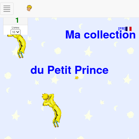
Toggle
Pages
navigation
1
Livres:
Ma collection
[FR]
du Petit Prince