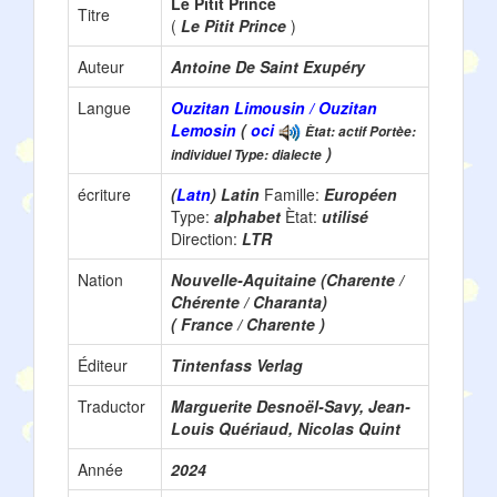
Lë Pitit Prince
Titre
(
Le Pitit Prince
)
Auteur
Antoine De Saint Exupéry
Langue
Ouzitan Limousin / Ouzitan
Lemosin
(
oci
Ètat: actif Portèe:
)
individuel Type: dialecte
écriture
(
Latn
) Latin
Famille:
Européen
Type:
alphabet
Ètat:
utilisé
Direction:
LTR
Nation
Nouvelle-Aquitaine (Charente /
Chérente / Charanta)
( France / Charente )
Éditeur
Tintenfass Verlag
Traductor
Marguerite Desnoël-Savy, Jean-
Louis Quériaud, Nicolas Quint
Année
2024