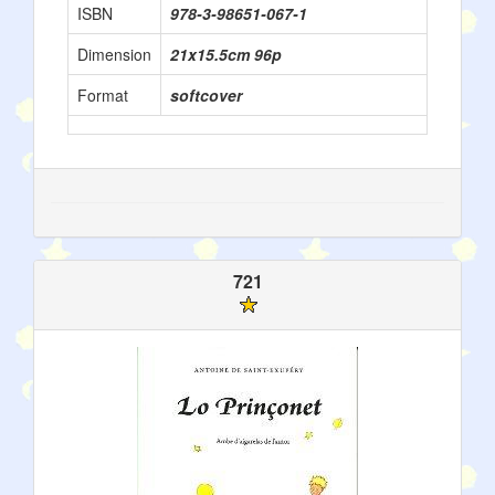
ISBN
978-3-98651-067-1
Dimension
21x15.5cm 96p
Format
softcover
721