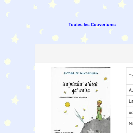
Toutes les Couvertures
Ti
Au
L
éc
Na