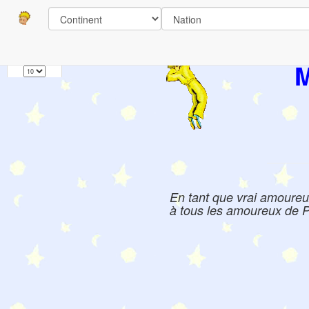
Pages
1
Livres:
M
En tant que vrai amoureux 
à tous les amoureux de Pet