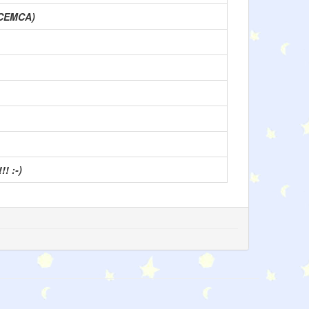
(CEMCA)
! :-)