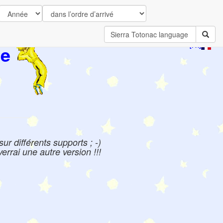
ce
[FR]
ur différents supports ; -)
errai une autre version !!!