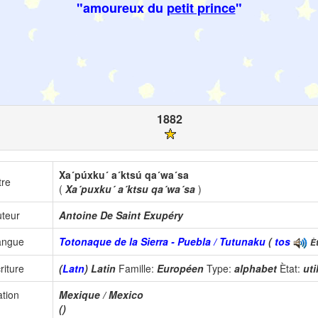
"amoureux du
petit prince
"
1882
Xa´púxku´ a´ktsú qa´wa´sa
tre
(
Xa´puxku´ a´ktsu qa´wa´sa
)
teur
Antoine De Saint Exupéry
angue
Totonaque de la Sierra - Puebla / Tutunaku
(
tos
Èt
riture
(
Latn
) Latin
Famille:
Européen
Type:
alphabet
Ètat:
uti
tion
Mexique / Mexico
()