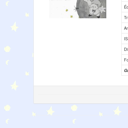
Éd
Tr
A
I
D
F
Gr