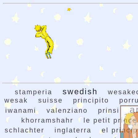
swedish
stamperia
wesaked
wesak
suisse
principito
porr
a
iwanami
valenziano
prinsi
khorramshahr
le petit prince
schlachter
inglaterra
el princip