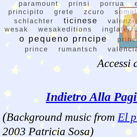
paramount
prinsi
porrua
principito
grete
zcuro
somal
ticinese
schlachter
valenzi
wesak
wesakeditions
inglaterr
o pequeno prncipe
princ
prince
rumantsch
valenci
Accessi 
Indietro Alla Pag
(
Background music from
El p
2003 Patricia Sosa)