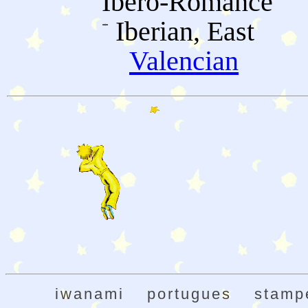
Ibero-Romance
Iberian, East
Valencian
iwanami
portugues
stamp