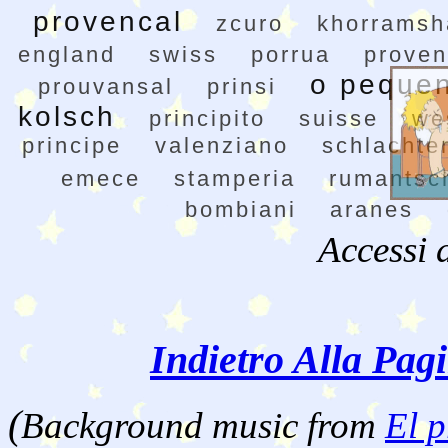
provencal
zcuro
khorramsh
england
swiss
porrua
proven
o pequen
prouvansal
prinsi
kolsch
principito
suisse
we
principe
valenziano
schlachte
emece
stamperia
rumantsc
bombiani
aranes
Accessi 
Indietro Alla Pag
(
Background music from
El p