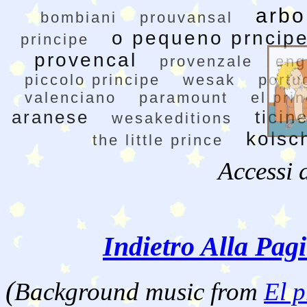
arbo
bombiani
prouvansal
o pequeno prncip
principe
provencal
provenzale
eng
piccolo principe
wesak
portu
valenciano
paramount
el prin
aranese
ticin
wesakeditions
kolsc
the little prince
Accessi 
Indietro Alla Pag
(
Background music from
El p