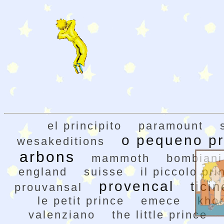
el principito
paramount
o pequeno pr
wesakeditions
arbons
mammoth
bombiani
england
suisse
il piccolo pri
provencal
tici
prouvansal
le petit prince
emece
kho
valenziano
the little prince