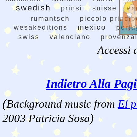
swedish
prinsi
suisse
em
rumantsch
piccolo princip
mexico
wesakeditions
portu
swiss
valenciano
provenza
Accessi 
Indietro Alla Pag
(
Background music from
El p
2003 Patricia Sosa)