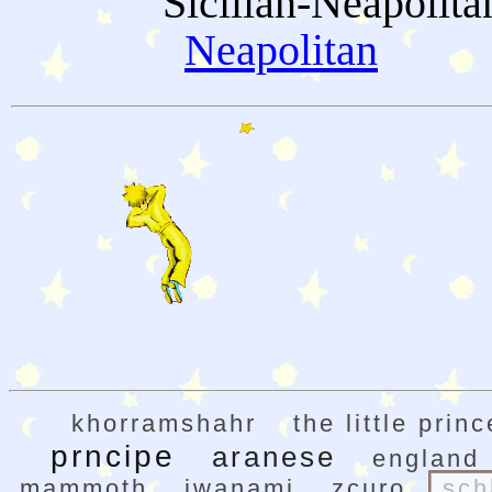
Sicilian-Neapolita
Neapolitan
khorramshahr
the little princ
prncipe
aranese
england
mammoth
iwanami
zcuro
sch