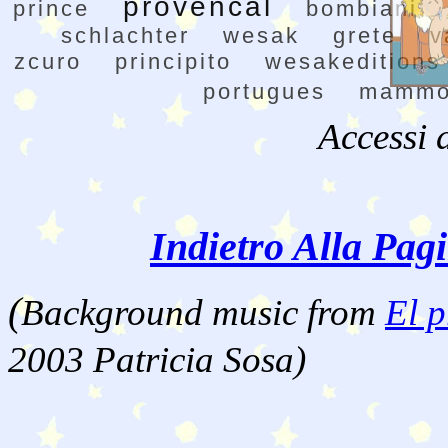
provencal
prince
bombiani
schlachter
wesak
grete
v
zcuro
principito
wesakeditions
portugues
mammo
Accessi 
Indietro Alla Pag
(
Background music from
El p
2003 Patricia Sosa)