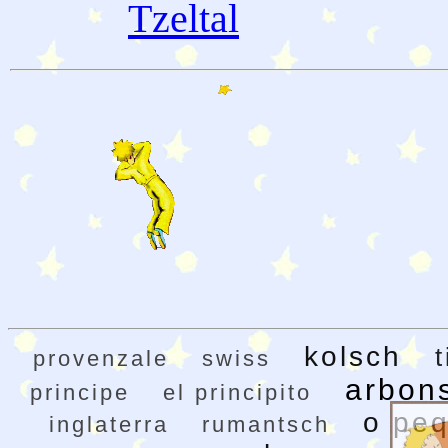
Tzeltal
kolsch
provenzale
swiss
arbon
principe
el principito
o peq
inglaterra
rumantsch