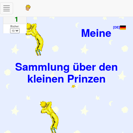
Toggle
Seiten
navigation
1
Bücher:
Meine
[DE]
Sammlung über den
kleinen Prinzen