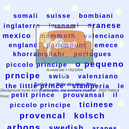
somali
suisse
bombiani
aranese
inglaterra
iwanami
mexico
mammoth
valenciano
england
paramount
emece
khorramshahr
portugues
o pequeno
piccolo principe
Accessi dal 11/02/2004
prncipe
swiss
valenziano
Zurück zur Seite des klein Prinz
the little prince
stamperia
le
(
Background music from
El principito, una aventura musical
- 2003 Patricia
petit prince
prouvansal
il
Sosa)
ticinese
piccolo principe
provencal
kolsch
arbons
swedish
aranes