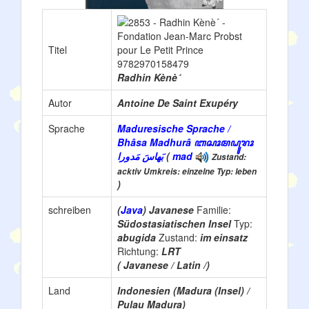
Titel
Radhin Kènè´
Autor
Antoine De Saint Exupéry
Sprache
Maduresische Sprache /
Bhâsa Madhurâ ꦧꦱꦴꦩꦝꦸꦫꦴ
بَهاسَ مَدورا
(
mad
Zustand:
acktiv Umkreis: einzelne Typ: leben
)
schreiben
(
Java
) Javanese
Familie:
Südostasiatischen Insel
Typ:
abugida
Zustand:
im einsatz
Richtung:
LRT
( Javanese / Latin /)
Land
Indonesien (Madura (Insel) /
Pulau Madura)