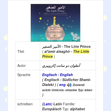
الأمير الصغير - The Litte Prince
Titel
(
al'amir alsaghir -
The Little
Prince
)
Autor
أنطوان دو سانت إكزوبيري
Sprache
Englisch / English
( Englisch / Südlicher Shami-
Dialekt ) (
eng
Zustand:
acktiv Umkreis: einzelne Typ: leben
)
schreiben
(
Latn
) Latin
Familie:
Europäisch
Typ:
alphabet