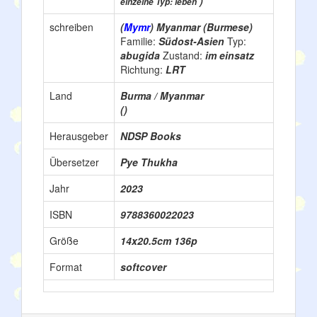
)
einzelne Typ: leben
schreiben
(
Mymr
) Myanmar (Burmese)
Familie:
Südost-Asien
Typ:
abugida
Zustand:
im einsatz
Richtung:
LRT
Land
Burma / Myanmar
()
Herausgeber
NDSP Books
Übersetzer
Pye Thukha
Jahr
2023
ISBN
9788360022023
Größe
14x20.5cm 136p
Format
softcover