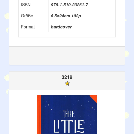
ISBN
978-1-510-23261-7
Größe
6.5x24cm 192p
Format
hardcover
3219