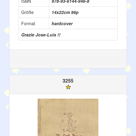
ISBN
978-93-6144-946-8
Größe
14x22cm 96p
Format
hardcover
Grazie Jose-Luis !!
3255