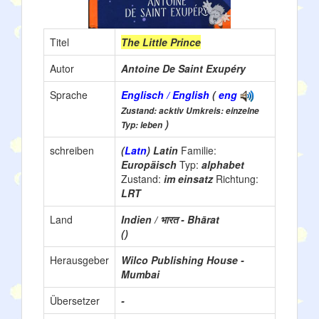
Titel
The Little Prince
Autor
Antoine De Saint Exupéry
Sprache
Englisch / English
(
eng
Zustand: acktiv Umkreis: einzelne
)
Typ: leben
schreiben
(
Latn
) Latin
Familie:
Europäisch
Typ:
alphabet
Zustand:
im einsatz
Richtung:
LRT
Land
Indien / भारत - Bhārat
()
Herausgeber
Wilco Publishing House -
Mumbai
Übersetzer
-