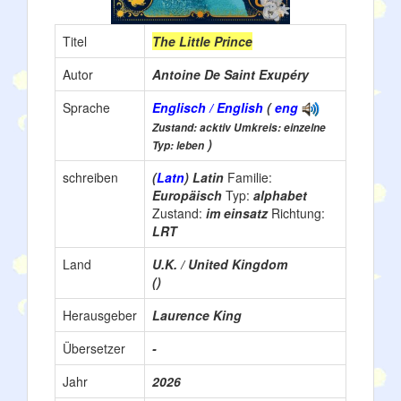
Titel
The Little Prince
Autor
Antoine De Saint Exupéry
Sprache
Englisch / English
(
eng
Zustand: acktiv Umkreis: einzelne
)
Typ: leben
schreiben
(
Latn
) Latin
Familie:
Europäisch
Typ:
alphabet
Zustand:
im einsatz
Richtung:
LRT
Land
U.K. / United Kingdom
()
Herausgeber
Laurence King
Übersetzer
-
Jahr
2026