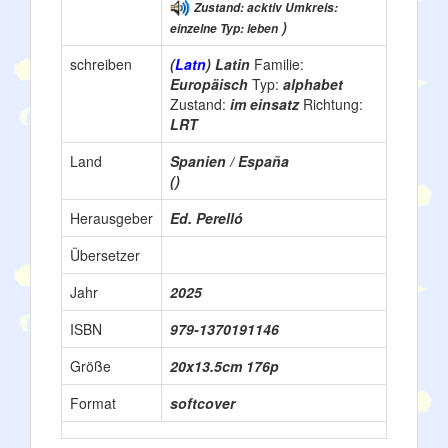
Zustand: acktiv Umkreis:
)
einzelne Typ: leben
schreiben
(
Latn
) Latin
Familie:
Europäisch
Typ:
alphabet
Zustand:
im einsatz
Richtung:
LRT
Land
Spanien / España
()
Herausgeber
Ed. Perelló
Übersetzer
Jahr
2025
ISBN
979-1370191146
Größe
20x13.5cm 176p
Format
softcover