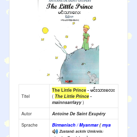
The Little Prince
- မင်းသားလေး
Titel
(
The Little Prince
-
mainnsarrlayy
)
Autor
Antoine De Saint Exupéry
Sprache
Birmanisch / Myanmar
(
mya
Zustand: acktiv Umkreis: