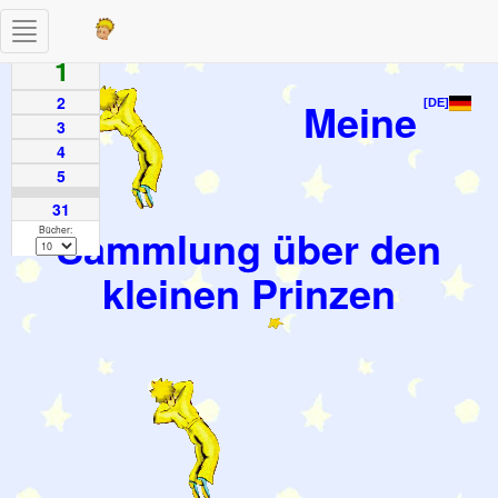
Toggle
Seiten
navigation
1
2
Meine
[DE]
3
4
5
31
Sammlung über den
Bücher:
kleinen Prinzen