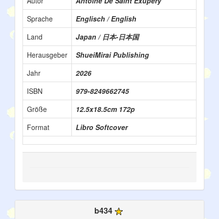
Autor
Antoine De Saint Exupéry
Sprache
Englisch / English
Land
Japan / 日本-日本国
Herausgeber
ShueiMirai Publishing
Jahr
2026
ISBN
979-8249662745
Größe
12.5x18.5cm 172p
Format
Libro Softcover
b434