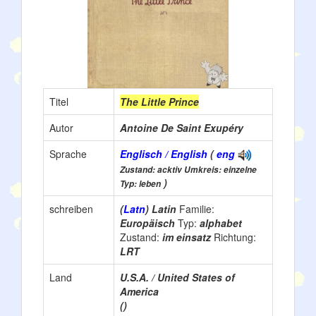
Titel
The Little Prince
Autor
Antoine De Saint Exupéry
Sprache
Englisch / English
(
eng
Zustand: acktiv Umkreis: einzelne
)
Typ: leben
schreiben
(
Latn
) Latin
Familie:
Europäisch
Typ:
alphabet
Zustand:
im einsatz
Richtung:
LRT
Land
U.S.A. / United States of
America
()