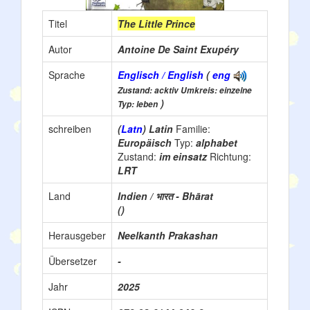
Titel
The Little Prince
Autor
Antoine De Saint Exupéry
Sprache
Englisch / English
(
eng
Zustand: acktiv Umkreis: einzelne
)
Typ: leben
schreiben
(
Latn
) Latin
Familie:
Europäisch
Typ:
alphabet
Zustand:
im einsatz
Richtung:
LRT
Land
Indien / भारत - Bhārat
()
Herausgeber
Neelkanth Prakashan
Übersetzer
-
Jahr
2025