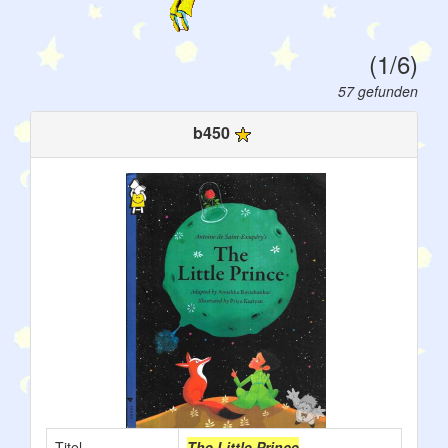
(1/6)
57 gefunden
b450
Titel
The Little Prince