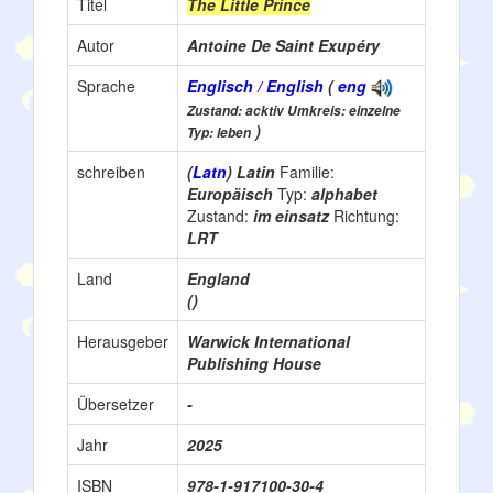
Titel
The Little Prince
Autor
Antoine De Saint Exupéry
Sprache
Englisch / English
(
eng
Zustand: acktiv Umkreis: einzelne
)
Typ: leben
schreiben
(
Latn
) Latin
Familie:
Europäisch
Typ:
alphabet
Zustand:
im einsatz
Richtung:
LRT
Land
England
()
Herausgeber
Warwick International
Publishing House
Übersetzer
-
Jahr
2025
ISBN
978-1-917100-30-4