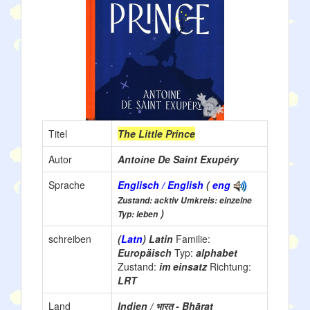
Titel
The Little Prince
Autor
Antoine De Saint Exupéry
Sprache
Englisch / English
(
eng
Zustand: acktiv Umkreis: einzelne
)
Typ: leben
schreiben
(
Latn
) Latin
Familie:
Europäisch
Typ:
alphabet
Zustand:
im einsatz
Richtung:
LRT
Land
Indien / भारत - Bhārat