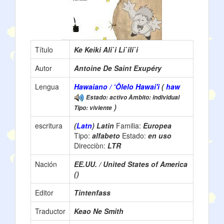
Título
Ke Keiki Ali`i Li`ili`i
Autor
Antoine De Saint Exupéry
Lengua
Hawaiano / ‘Ōlelo Hawai'i
(
haw
Estado: activo Àmbito: individual
)
Tipo: viviente
escritura
(
Latn
) Latin
Familia:
Europea
Tipo:
alfabeto
Estado:
en uso
Direcciòn:
LTR
Nación
EE.UU. / United States of America
()
Editor
Tintenfass
Traductor
Keao Ne Smith