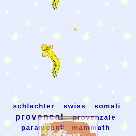
schlachter
swiss
somali
provencal
provenzale
paramount
mammoth