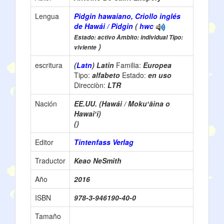
Lengua
Pidgin hawaiano, Criollo inglés
de Hawái / Pidgin
(
hwc
Estado: activo Àmbito: individual Tipo:
)
viviente
escritura
(
Latn
) Latin
Familia:
Europea
Tipo:
alfabeto
Estado:
en uso
Direcciòn:
LTR
Nación
EE.UU. (Hawái / Mokuʻāina o
Hawaiʻi)
()
Editor
Tintenfass Verlag
Traductor
Keao NeSmith
Año
2016
ISBN
978-3-946190-40-0
Tamaño