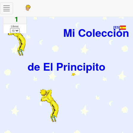
Toggle
Paginas
navigation
1
Libros:
Mi Colección
[ES]
de El Principito