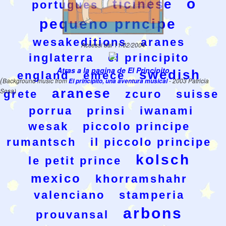
o
ticinese
portugues
pequeno prncipe
wesakeditions
aranes
Accessi dal 11/02/2004
inglaterra
el principito
Atras a la pagina de El Principito
swedish
england
emece
(
Background music from
El principito, una aventura musical
- 2003 Patricia
aranese
Sosa)
grete
zcuro
suisse
porrua
prinsi
iwanami
wesak
piccolo principe
rumantsch
il piccolo principe
kolsch
le petit prince
mexico
khorramshahr
valenciano
stamperia
arbons
prouvansal