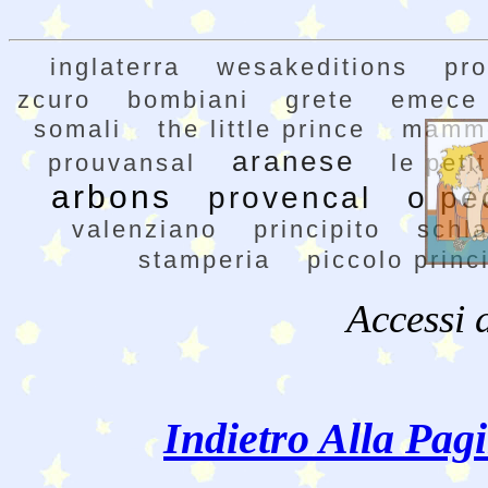
inglaterra
wesakeditions
pr
zcuro
bombiani
grete
emece
somali
the little prince
mamm
aranese
prouvansal
le peti
arbons
provencal
o pe
valenziano
principito
schla
stamperia
piccolo princ
Accessi 
Indietro Alla Pag