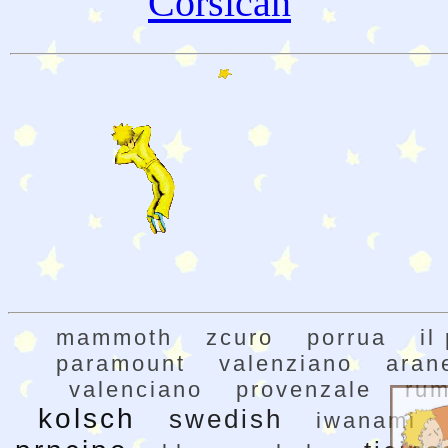
Corsican
mammoth
zcuro
porrua
il
paramount
valenziano
aran
valenciano
provenzale
rum
kolsch
swedish
iwanami