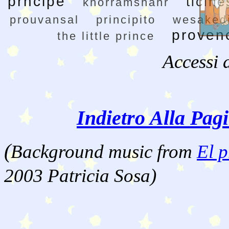
prncipe
ticine
khorramshahr
prouvansal
principito
wesakedi
proven
the little prince
Accessi 
Indietro Alla Pag
(
Background music from
El p
2003 Patricia Sosa)