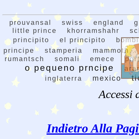
prouvansal
swiss
england
g
little prince
khorramshahr
sc
principito
el principito
bombi
principe
stamperia
mammoth
rumantsch
somali
emece
por
o pequeno prncipe
ara
t
mexico
inglaterra
Accessi 
Indietro Alla Pag