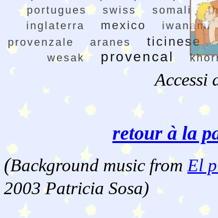
portugues
swiss
somali
t
mexico
inglaterra
iwanami
ticinese
provenzale
aranes
provencal
wesak
khor
Accessi 
retour à la p
(
Background music from
El p
2003 Patricia Sosa)