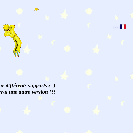
[FR]
r différents supports ; -)
rrai une autre version !!!