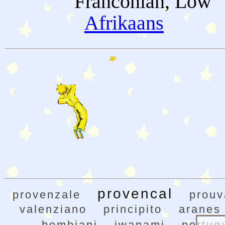
Franconian, Low
Afrikaans
provencal
provenzale
prouv
valenziano
principito
aranes
bombiani
iwanami
portug