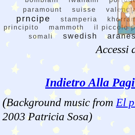
paramount
suisse
valenci
prncipe
stamperia
khorra
principito
mammoth
il piccolo 
swedish
arane
somali
Accessi 
Indietro Alla Pag
(
Background music from
El p
2003 Patricia Sosa)