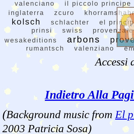
valenciano
il piccolo principe
inglaterra
zcuro
khorramshah
kolsch
schlachter
el princip
prinsi
swiss
provenzale
arbons
prov
wesakeditions
rumantsch
valenziano
em
Accessi 
Indietro Alla Pag
(
Background music from
El p
2003 Patricia Sosa)